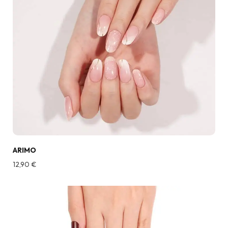
ARIMO
12,90
€