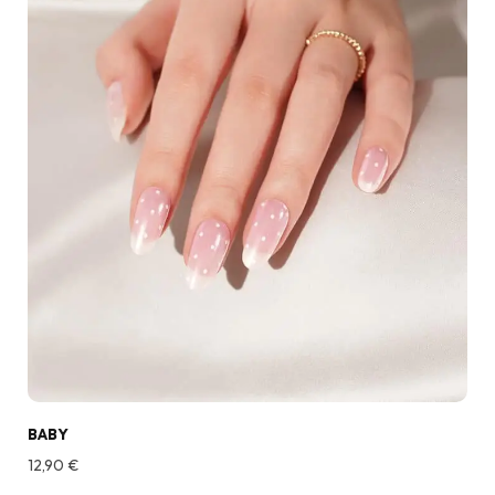
BABY
12,90
€