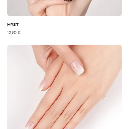
MYST
12,90
€