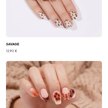
SAVAGE
12,90
€