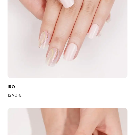
IRO
12,90
€