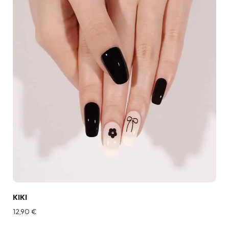
KIKI
12,90
€