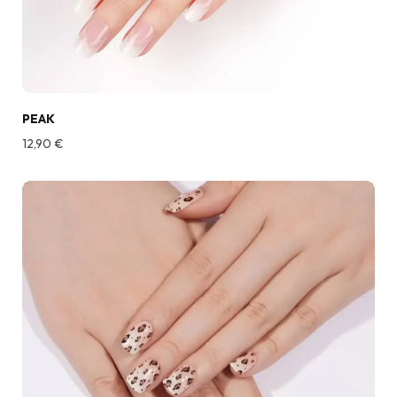
PEAK
12,90
€