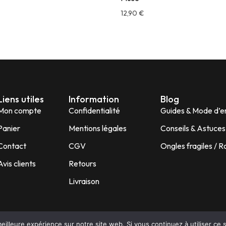
12,90
€
Liens utiles
Information
Blog
Mon compte
Confidentialité
Guides & Mode d’e
Panier
Mentions légales
Conseils & Astuce
Contact
CGV
Ongles fragiles / 
Avis clients
Retours
Livraison
eilleure expérience sur notre site web. Si vous continuez à utiliser ce