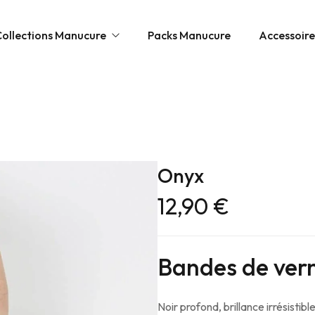
Collections Manucure
Packs Manucure
Accessoire
ttes & Effets
Onyx
12,90
€
h
s
Bandes de verni
Noir profond, brillance irrésistible