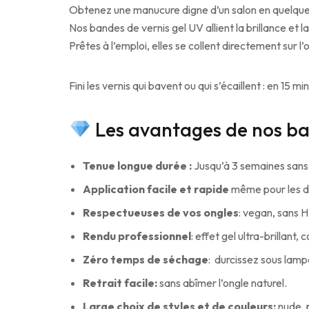
Obtenez une manucure digne d’un salon en quelque
Nos bandes de vernis gel UV allient la brillance et l
Prêtes à l’emploi, elles se collent directement sur l’
Fini les vernis qui bavent ou qui s’écaillent : en 15
Les avantages de nos ban
Tenue longue durée :
Jusqu’à 3 semaines sans
Application facile et rapide
même pour les d
Respectueuses de vos ongles
: vegan, sans 
Rendu professionnel
: effet gel ultra-brillant,
Zéro temps de séchage
: durcissez sous lamp
Retrait facile:
sans abîmer l’ongle naturel.
Large choix de styles et de couleurs:
nude, 