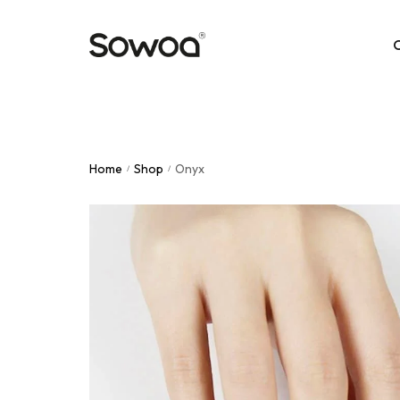
Unies
Home
Shop
Onyx
Nude
/
/
Paille
Multi
Frenc
Motif