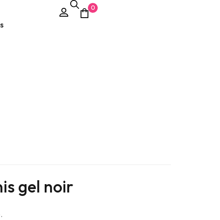
0
s
s gel noir
.