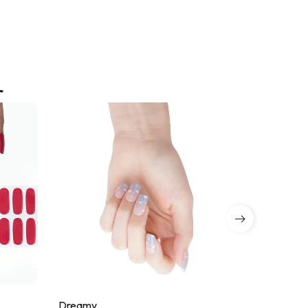
r
Dreamy
Fame