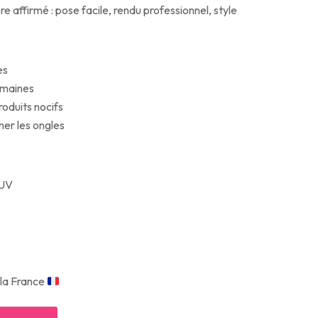
 affirmé : pose facile, rendu professionnel, style
es
semaines
oduits nocifs
mer les ongles
 UV
 la France