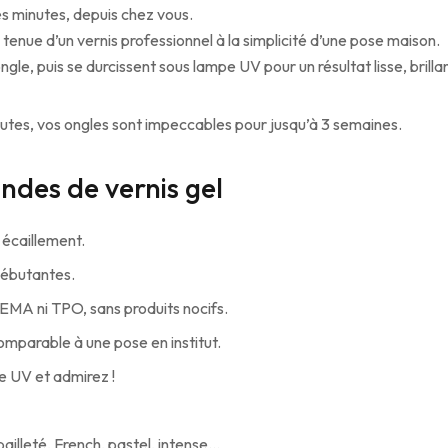
s minutes, depuis chez vous.
a tenue d’un vernis professionnel à la simplicité d’une pose maison.
ongle, puis se durcissent sous lampe UV pour un résultat lisse, brilla
 minutes, vos ongles sont impeccables pour jusqu’à 3 semaines.
des de vernis gel
 écaillement.
ébutantes.
HEMA ni TPO, sans produits nocifs.
 comparable à une pose en institut.
e UV et admirez !
pailleté, French, pastel, intense…