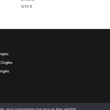
12,90
€
12,90
€
mploi
s Ongles
Rongés
 site, nous supposerons que vous en êtes satisfait.