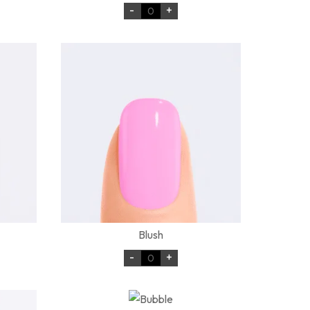
-
+
Blush
-
+