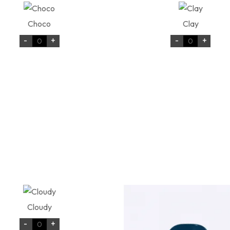
Choco
Clay
-
+
-
+
Cloudy
-
+