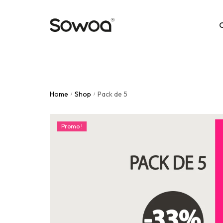
Unies
Home
Shop
Pack de 5
Nude
/
/
Paille
Promo !
Multi
Frenc
Motif