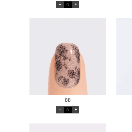
-
+
BB
-
+