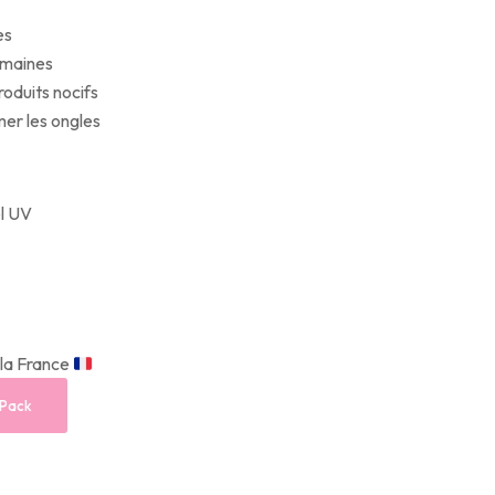
es
semaines
oduits nocifs
mer les ongles
el UV
 la France
 Pack