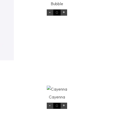
Bubble
-
+
Cayenna
-
+