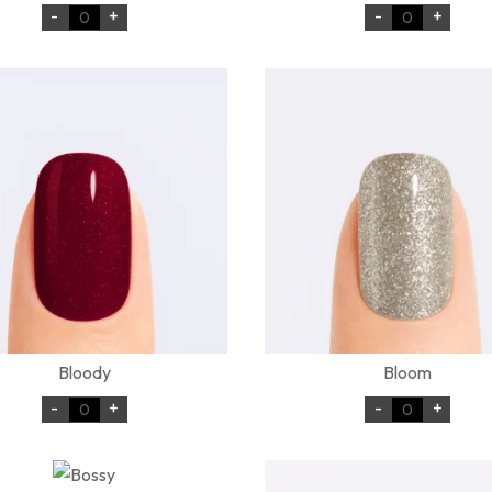
-
+
-
+
Bloody
Bloom
-
+
-
+