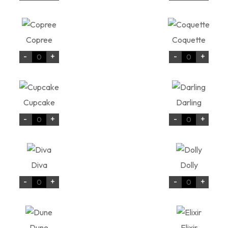
Copree
Coquette
-
+
-
+
Cupcake
Darling
-
+
-
+
Diva
Dolly
-
+
-
+
Dune
Elixir