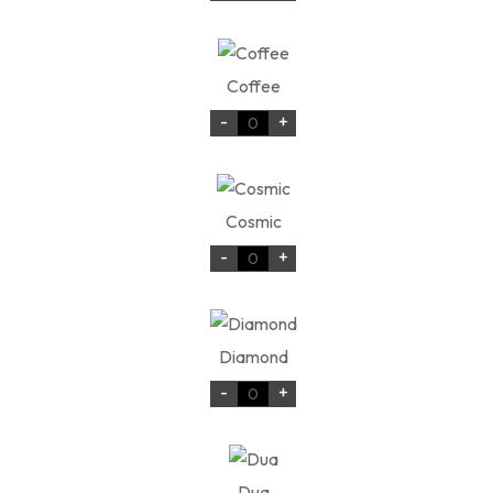
Coffee
-
+
Cosmic
-
+
Diamond
-
+
Dua