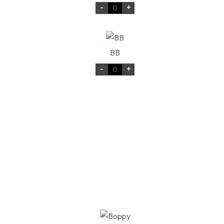
-
+
BB
-
+