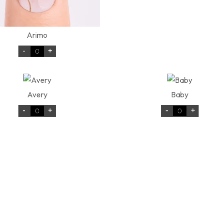
Arimo
-
+
Avery
Baby
-
+
-
+