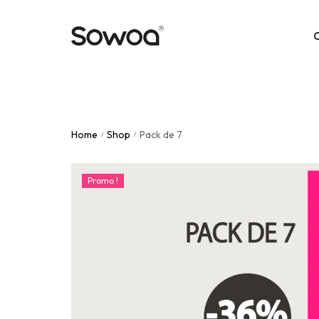
Unies
Home
Shop
Pack de 7
Nude
/
/
Paille
Promo !
Multi
Frenc
Motif