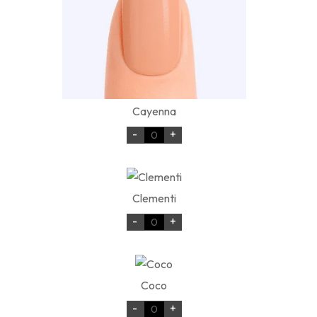
Cayenna
-
+
Clementi
-
+
Coco
-
+