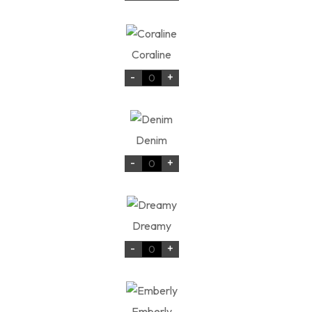
Coraline
-
+
Denim
-
+
Dreamy
-
+
Emberly