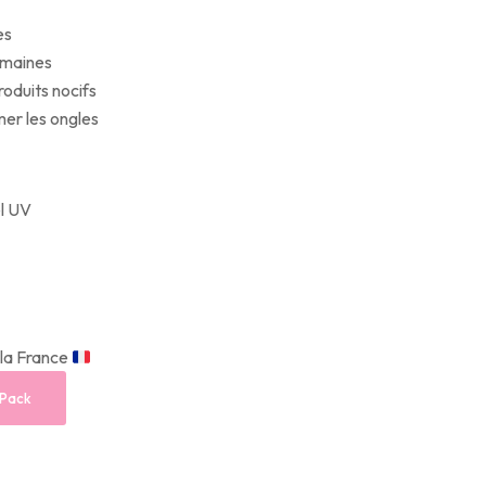
es
semaines
oduits nocifs
mer les ongles
el UV
 la France
 Pack